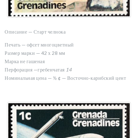
Описание — Старт челнока
Печать — офсет многоцветный
Размер марки — 42 х 28 мм
Марка не гашеная
Перфорация —гребенчатая
14
Номинальная цена — ½
¢ — Восточно-карибский цент