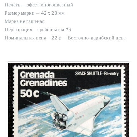
Печать — офсет многоцветный
Размер марки — 42 х 28 мм
Марка не гашеная
Перфорация —гребенчатая
14
Номинальная цена —22
¢ — Восточно-карибский цент