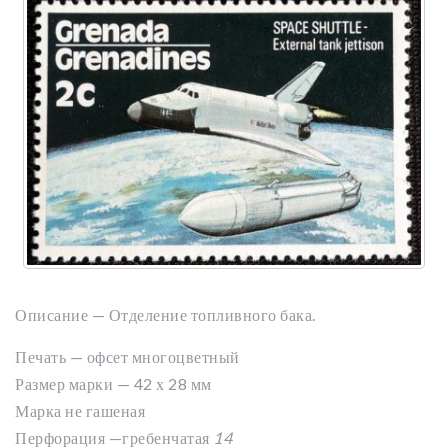
Описание — Отделение топливного бака.
Печать — офсет многоцветный
Размер марки — 42 х 28 мм
Марка не гашеная
Перфорация —гребенчатая
14