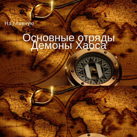
На главную
Основные отряды
Демоны Хаоса